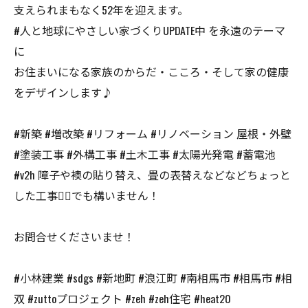
支えられまもなく52年を迎えます。
#人と地球にやさしい家づくりUPDATE中 を永遠のテーマ
に
お住まいになる家族のからだ・こころ・そして家の健康
をデザインします♪
#新築 #増改築 #リフォーム #リノベーション 屋根・外壁
#塗装工事 #外構工事 #土木工事 #太陽光発電 #蓄電池
#v2h 障子や襖の貼り替え、畳の表替えなどなどちょっと
した工事👷‍♂️でも構いません！
お問合せくださいませ！
#小林建業 #sdgs #新地町 #浪江町 #南相馬市 #相馬市 #相
双 #zuttoプロジェクト #zeh #zeh住宅 #heat20