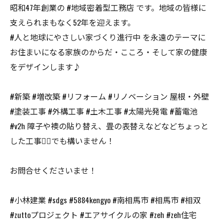
昭和47年創業の #地域密着型工務店 です。地域の皆様に
支えられまもなく52年を迎えます。
#人と地球にやさしい家づくり進行中 を永遠のテーマに
お住まいになる家族のからだ・こころ・そして家の健康
をデザインします♪
#新築 #増改築 #リフォーム #リノベーション 屋根・外壁
#塗装工事 #外構工事 #土木工事 #太陽光発電 #蓄電池
#v2h 障子や襖の貼り替え、畳の表替えなどなどちょっと
した工事👷‍♂️でも構いません！
お問合せくださいませ！
#小林建業 #sdgs #5884kengyo #南相馬市 #相馬市 #相双
#zuttoプロジェクト #エアサイクルの家 #zeh #zeh住宅