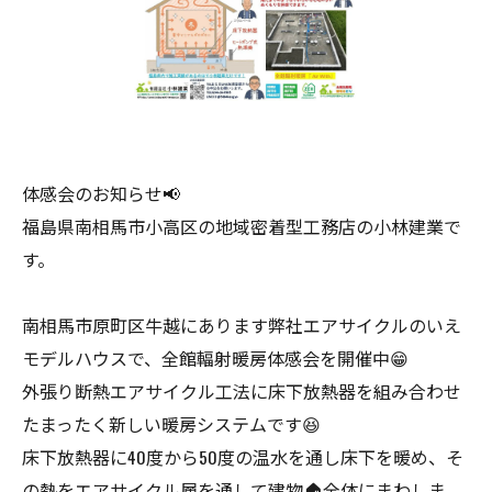
体感会のお知らせ📢
福島県南相馬市小高区の地域密着型工務店の小林建業で
す。
南相馬市原町区牛越にあります弊社エアサイクルのいえ
モデルハウスで、全館輻射暖房体感会を開催中😁
外張り断熱エアサイクル工法に床下放熱器を組み合わせ
たまったく新しい暖房システムです😆
床下放熱器に40度から50度の温水を通し床下を暖め、そ
の熱をエアサイクル層を通して建物🏠全体にまわしま