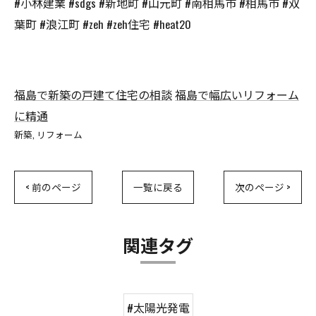
#小林建業 #sdgs #新地町 #山元町 #南相馬市 #相馬市 #双
葉町 #浪江町 #zeh #zeh住宅 #heat20
福島で新築の戸建て住宅の相談
福島で幅広いリフォーム
に精通
新築
リフォーム
< 前のページ
一覧に戻る
次のページ >
関連タグ
#太陽光発電