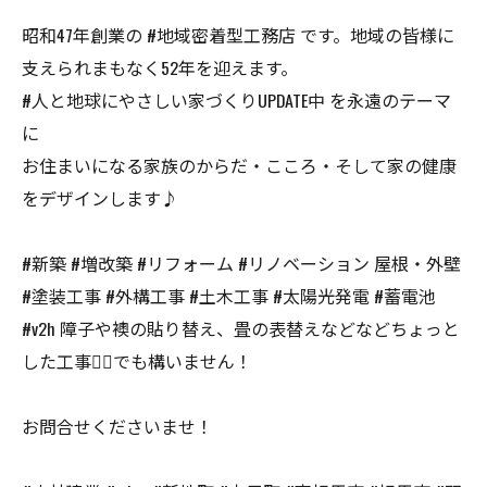
昭和47年創業の #地域密着型工務店 です。地域の皆様に
支えられまもなく52年を迎えます。
#人と地球にやさしい家づくりUPDATE中 を永遠のテーマ
に
お住まいになる家族のからだ・こころ・そして家の健康
をデザインします♪
#新築 #増改築 #リフォーム #リノベーション 屋根・外壁
#塗装工事 #外構工事 #土木工事 #太陽光発電 #蓄電池
#v2h 障子や襖の貼り替え、畳の表替えなどなどちょっと
した工事👷‍♂️でも構いません！
お問合せくださいませ！