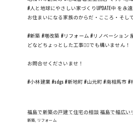
#人と地球にやさしい家づくりUPDATE中 を永
お住まいになる家族のからだ・こころ・そし
#新築 #増改築 #リフォーム #リノベーション 
どなどちょっとした工事👷‍♂️でも構いません！
お問合せくださいませ！
#小林建業 #sdgs #新地町 #山元町 #南相馬市 #相馬市
福島で新築の戸建て住宅の相談
福島で幅広い
新築
リフォーム