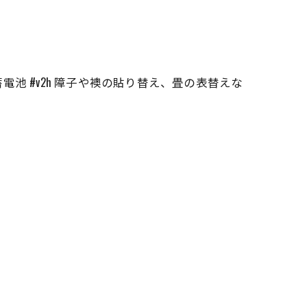
#蓄電池 #v2h 障子や襖の貼り替え、畳の表替えな