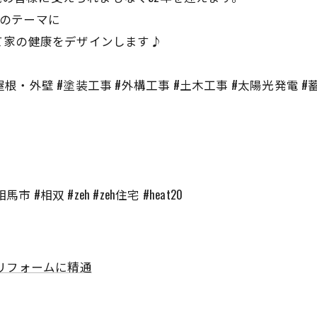
遠のテーマに
て家の健康をデザインします♪
屋根・外壁 #塗装工事 #外構工事 #土木工事 #太陽光発電 
 #相双 #zeh #zeh住宅 #heat20
リフォームに精通