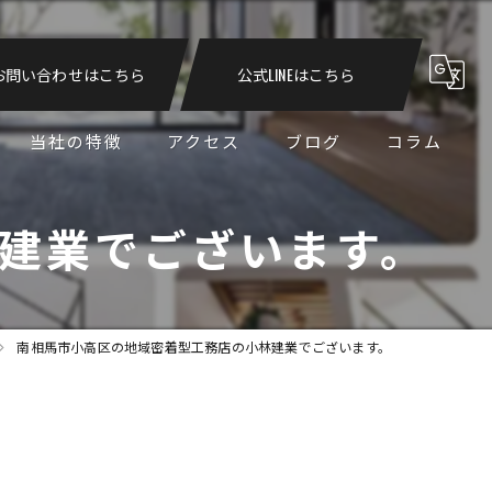
お問い合わせはこちら
公式LINEはこちら
当社の特徴
アクセス
ブログ
コラム
新築
建業でございます。
デザイン
断熱
南相馬市小高区の地域密着型工務店の小林建業でございます。
ゼロエネルギー住宅
リフォーム