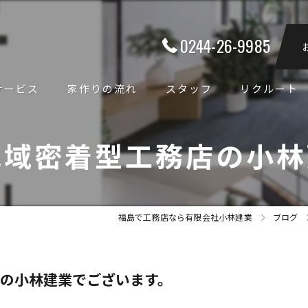
0244-26-9985
サービス
家作りの流れ
スタッフ
リクルート
地域密着型工務店の小林
福島で工務店なら有限会社小林建業
ブログ
の小林建業でございます。