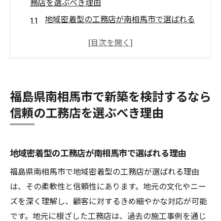
務店を選ぶべき理由
地域密着型の工務店が南相馬市で選ばれる
理由
工務店の信頼度が新築の成功を決定づける
南相馬市の工務店が提供する安心感と品質
地元工務店の強みと安心の施工実績
福島県南相馬市で新築を検討するなら
南相馬市で信頼できる工務店を見つけるポ
信頼の工務店を選ぶべき理由
イント
工務店選びが新築成功のカギとなる理由
南相馬市の新築工事で重要なポイント熟練の工
地域密着型の工務店が南相馬市で選ばれる理由
務店が提供する安心感
福島県南相馬市で地域密着型の工務店が選ばれる理由
熟練の技術が光る工務店の選び方
は、その柔軟性と信頼性にあります。地元の文化やニー
南相馬市での新築工事における重要なチェ
ズを深く理解し、顧客に対するきめ細やかな対応が可能
ックポイント
です。地元に根ざした工務店は、過去の施工事例を通じ