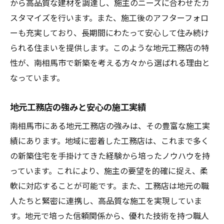
第一歩
から高品質な建材を調達し、施主のニーズに合わせたカ
スタマイズを行います。また、施工後のアフターフォロ
信頼の工務店が家づくりにおける重要な役
ーも充実しており、長期間にわたって安心して住み続け
割を果たす理由
られる住まいを提供します。このような地元工務店の特
南相馬市での新築を構築する工務店選びの
性が、南相馬市で新築を考える方々から選ばれる理由と
基本
なっています。
工務店選びが新築成功の基盤を築く
南相馬市での新築で選ばれる工務店の特徴
地元工務店の強みと安心の施工実績
家づくりのスタートに必要な工務店選びの
南相馬市にある地元工務店の強みは、その豊富な施工実
ポイント
績にあります。地域に密着した工務店は、これまで多く
南相馬市での新築を成功に導く工務店選び
の新築住宅を手掛けてきた経験から培ったノウハウを持
のステップ
っています。これにより、施主の要望を的確に捉え、柔
福島県南相馬市で理想の新築を実現するための
軟に対応することが可能です。また、工務店は地元の職
工務店の選び方
人たちと緊密に連携し、高品質な施工を実現していま
理想の住まいを叶える工務店選びの重要性
す。地元で培った信頼関係から、優れた技術を持つ職人