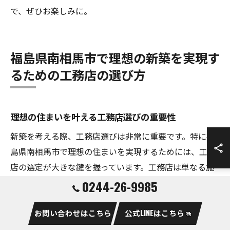
で、ぜひお楽しみに。
福島県南相馬市で理想の新築を実現す
るための工務店の選び方
理想の住まいを叶える工務店選びの重要性
新築を考える際、工務店選びは非常に重要です。特に福
島県南相馬市で理想の住まいを実現するためには、工務
店の選定が大きな鍵を握っています。工務店は単なる施
工業者ではなく、あなたの理想の家を形にするためのパ
0244-26-9985
ートナーです。そのため、信頼できる工務店を選ぶこと
が、幸せな住まいづくりの第一歩となります。工務店選
お問い合わせはこちら
公式LINEはこちら
びでは、実績や施工の質、アフターフォローの充実度を