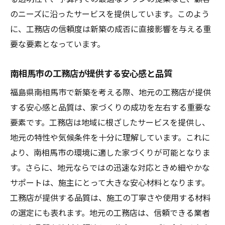
のニーズに沿ったサービスを提供しています。このよう
南相馬市での新築工事を成功させるための工務
に、工務店の信頼度は新築の成否に直接影響を与える重
店選びのコツ
要な要素となっています。
工務店選びで失敗しないためのポイント
南相馬市での新築を成功させる工務店選び
南相馬市の工務店が提供する安心感と品質
の秘訣
福島県南相馬市で新築を考える際、地元の工務店が提供
信頼できる工務店の見極め方と選び方
する安心感と品質は、家づくりの成功を左右する重要な
南相馬市の工務店選びでチェックすべき要
要素です。工務店は地域に根ざしたサービスを提供し、
素
地元の特性や気候条件を十分に理解しています。これに
成功する新築のための工務店選びのステッ
より、南相馬市の環境に適した家づくりが可能となりま
プ
す。さらに、地元ならではの迅速な対応ときめ細やかな
安心の新築を実現するための工務店選定の
サポートは、施主にとって大きな安心材料となります。
基準
工務店が提供する品質は、施工の丁寧さや使用する材料
工務店選びが家づくりの鍵南相馬市での新築の
の選定にも表れます。地元の工務店は、信頼できる業者