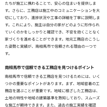
理想の新築を形にするための工務店選びの
たちが施工に携わることで、安心の住まいを提供しま
コツ
す。さらに、工務店は施工中のコミュニケーションを大
切にしており、進捗状況や工事の詳細を丁寧に説明しま
南相馬市で理想の家を築くための工務店選
す。これにより、施主は自分の家がどのように形作られ
定ポイント
ていくのかをしっかりと確認でき、不安を抱くことなく
工務店選びで理想の新築を実現する方法
家づくりを進めることができます。地元工務店のこうし
南相馬市で理想的な新築を実現する工務店
た姿勢と実績が、南相馬市で信頼される理由の一つで
の選び方
す。
工務店選びで理想の家づくりを実現するテ
クニック
南相馬市で信頼できる工務店を見つけるポイント
南相馬市の新築を成功させるための信頼できる
南相馬市で信頼できる工務店を見つけるためには、いく
工務店とは
つかの重要なポイントがあります。まず、地域密着の工
信頼できる工務店が南相馬市の新築を支え
務店を選ぶことが重要です。地域に根ざした工務店は、
る理由
土地の特性や地域の建築基準を熟知しており、スムーズ
成功する新築のための工務店の条件
な施工が期待できます。また、過去の施工実績を確認