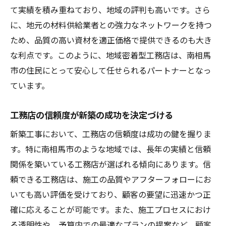
工務店が提供する質の高い施工とアフター
て実績を積み重ねており、地域の評判も高いです。さら
ケア
に、地元の材料供給業者との強力なネットワークを持つ
ため、品質の高い資材を適正価格で提供できるのも大き
工務店選びで安心できる家づくりの秘訣
な利点です。このように、地域密着型工務店は、南相馬
南相馬市の新築における工務店の役割と安
市の住民にとって安心して任せられるパートナーとなっ
心感
ています。
品質と信頼を兼ね備えた工務店選びのコツ
信頼の工務店が提供する南相馬市の新築家づく
工務店の信頼度が新築の成功を決定づける
りの魅力
新築工事において、工務店の信頼度は成功の鍵を握りま
南相馬市の工務店が創る夢の新築
す。特に南相馬市のような地域では、長年の実績と信頼
工務店のこだわりが生む家づくりの魅力
関係を築いている工務店が選ばれる傾向にあります。信
地元工務店が提案する理想的な住まい
頼できる工務店は、施工の品質やアフターフォローにお
南相馬市での新築を支える工務店の専門性
いても高い評価を受けており、顧客の要望に迅速かつ正
魅力ある新築を実現する工務店のサポート
確に応えることが可能です。また、施工プロセスにおけ
る透明性や、予算内での最適なプランの提案など、顧客
信頼の工務店が叶える家族の理想の住まい