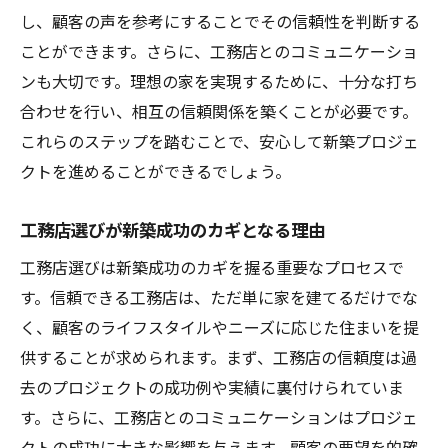
南相馬市での新築を成功に導く工務店の特
し、顧客の声を参考にすることでその信頼性を判断する
徴
ことができます。さらに、工務店とのコミュニケーショ
信頼できる工務店が提供する安心の新築計
ンも大切です。理想の家を実現するために、十分な打ち
画
合わせを行い、相互の信頼関係を築くことが必要です。
これらのステップを踏むことで、安心して新築プロジェ
南相馬市の新築を成功させる工務店選びの
クトを進めることができるでしょう。
秘訣
信頼の工務店がもたらす新築工事の安心感
工務店選びが新築成功のカギとなる理由
新築の夢をかなえる南相馬市の工務店選びの秘
工務店選びは新築成功のカギを握る重要なプロセスで
訣
す。信頼できる工務店は、ただ単に家を建てるだけでな
南相馬市で夢の新築を実現するための工務
く、顧客のライフスタイルやニーズに応じた住まいを提
店選び
供することが求められます。まず、工務店の信頼度は過
夢のマイホームを叶える工務店選びのポイ
去のプロジェクトの成功例や実績に裏付けられていま
ント
す。さらに、工務店とのコミュニケーションはプロジェ
南相馬市での新築の夢を支える工務店選び
クトの成功に大きな影響を与えます。顧客の要望を的確