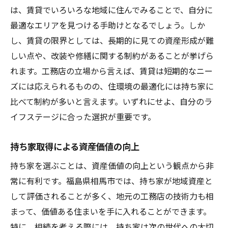
は、賃貸でいろいろな地域に住んでみることで、自分に
相続を見据えた相馬市の住まいの選択肢とは
最適なエリアを見つける手助けとなるでしょう。しか
相続税と持ち家の関係性
し、賃貸の限界としては、長期的に見ての資産形成が難
賃貸と持ち家の相続時の利点
しい点や、改装や修繕に関する制約があることが挙げら
相続を視野に入れた資産管理
れます。工務店の立場から言えば、賃貸は短期的なニー
工務店と相談する相続対策
ズには応えられるものの、住環境の最適化には持ち家に
比べて制約が多いと言えます。いずれにせよ、自分のラ
相続時における地域性の影響
イフステージに合った選択が重要です。
将来の世代への家づくりの提案
相馬市の工務店が教える賃貸と持ち家の違い
持ち家取得による資産価値の向上
コスト面から見る賃貸と持ち家の比較
持ち家を選ぶことは、資産価値の向上という観点から非
住まいの自由度と拘束感の違い
常に有利です。福島県相馬市では、持ち家が地域資産と
将来的な資産形成の観点からの選択
して評価されることが多く、地元の工務店の技術力も相
相馬市の地域特性に合った住まい
まって、価値ある住まいを手に入れることができます。
生活スタイルの変化に対応する工夫
特に、相続を考える際には、持ち家は次の世代への大切