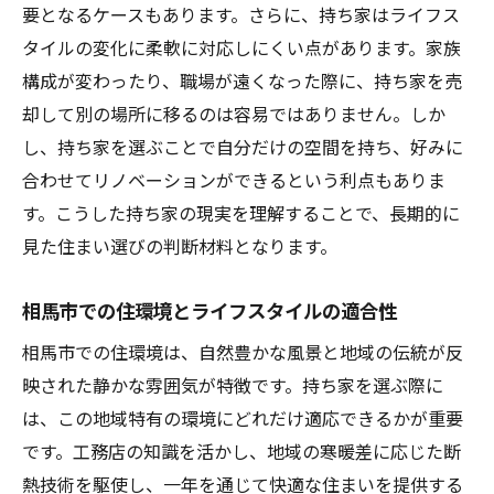
相続税対策としての持ち家選び
要となるケースもあります。さらに、持ち家はライフス
賃貸を選ぶ際の相続の視点
タイルの変化に柔軟に対応しにくい点があります。家族
構成が変わったり、職場が遠くなった際に、持ち家を売
地域特性を考慮した相続計画
却して別の場所に移るのは容易ではありません。しか
工務店が提供する相続サポート
し、持ち家を選ぶことで自分だけの空間を持ち、好みに
将来の家族構成を見据えた住まいの選択
合わせてリノベーションができるという利点もありま
す。こうした持ち家の現実を理解することで、長期的に
見た住まい選びの判断材料となります。
相馬市での住環境とライフスタイルの適合性
相馬市での住環境は、自然豊かな風景と地域の伝統が反
映された静かな雰囲気が特徴です。持ち家を選ぶ際に
は、この地域特有の環境にどれだけ適応できるかが重要
です。工務店の知識を活かし、地域の寒暖差に応じた断
熱技術を駆使し、一年を通じて快適な住まいを提供する