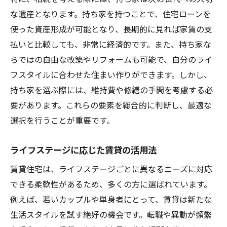
地域工務店の視点からのアドバイス
な遺産となります。持ち家を持つことで、住宅ローンを
使った資産形成が可能となり、長期的に見れば家賃の支
相馬市での持ち家取得のための工務店のアドバ
払いと比較しても、非常に経済的です。また、持ち家な
イス
らではの自由な改築やリフォームも可能で、自分のライ
土地選びから始める家づくりのプロセス
フスタイルに合わせた住まい作りができます。しかし、
持ち家に適した住宅ローンの選び方
持ち家を選ぶ際には、維持費や修繕の手間を考慮する必
工務店が提案するデザインと機能性
要があります。これらの要素を総合的に判断し、最適な
持ち家取得後のメンテナンスの重要性
選択を行うことが重要です。
持ち家と地域コミュニティの関わり
ライフステージに応じた賃貸の活用法
相馬市で安心して住むためのヒント
賃貸から持ち家へ相馬市での住まいの変遷
賃貸住宅は、ライフステージごとに異なるニーズに対応
賃貸から持ち家へのステップ
できる柔軟性があるため、多くの方に選ばれています。
例えば、若いカップルや単身者にとって、賃貸は新たな
相馬市での住まいの選択肢の変化
生活スタイルを試す絶好の機会です。転職や異動が頻繁
工務店が語る引越し時の注意点