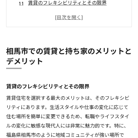
賃貸のフレキシビリティとその限界
持ち家取得による資産価値の向上
ライフステージに応じた賃貸の活用法
持ち家の維持費と手間の現実
相馬市での住環境とライフスタイルの適合
相馬市での賃貸と持ち家のメリットと
性
デメリット
長期的視野で考える住まいの選択
工務店が語る相馬市での住宅ローンの選び方
住宅ローンの基本知識を学ぶ
賃貸のフレキシビリティとその限界
相馬市で利用可能なローンの種類
賃貸住宅を選択する最大のメリットは、そのフレキシビ
金利タイプと返済計画の検証
リティにあります。生活スタイルや仕事の変化に応じて
住む場所を簡単に変更できるため、転職やライフスタイ
工務店が推奨するローン選びのポイント
ルの変化に敏感な現代人には非常に魅力的です。特に、
住宅ローンと相続の関係性
福島県相馬市のように地域コミュニティが強い場所で
専門家に相談するメリット