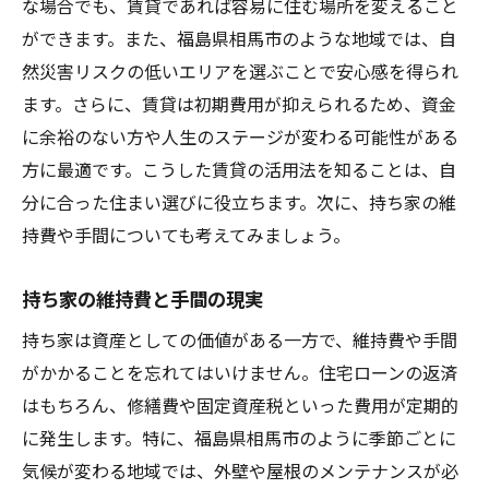
な場合でも、賃貸であれば容易に住む場所を変えること
住まいの変遷とライフスタイルの変化
ができます。また、福島県相馬市のような地域では、自
長期的な視野で考える資産形成
然災害リスクの低いエリアを選ぶことで安心感を得られ
地域に根ざした住まいの重要性
ます。さらに、賃貸は初期費用が抑えられるため、資金
相馬市の工務店が解説する住宅ローンの基本
に余裕のない方や人生のステージが変わる可能性がある
住宅ローンの基礎知識を押さえる
方に最適です。こうした賃貸の活用法を知ることは、自
分に合った住まい選びに役立ちます。次に、持ち家の維
相馬市の住宅ローン市場の現状
持費や手間についても考えてみましょう。
金利タイプ別のメリットとデメリット
返済期間と生活スタイルの調整
持ち家の維持費と手間の現実
工務店が推奨する賢いローン選び
持ち家は資産としての価値がある一方で、維持費や手間
将来を見据えた住宅ローンの活用法
がかかることを忘れてはいけません。住宅ローンの返済
相馬市での相続を考慮した住まい選びのポイン
はもちろん、修繕費や固定資産税といった費用が定期的
ト
に発生します。特に、福島県相馬市のように季節ごとに
相続時の法的手続きと家づくり
気候が変わる地域では、外壁や屋根のメンテナンスが必