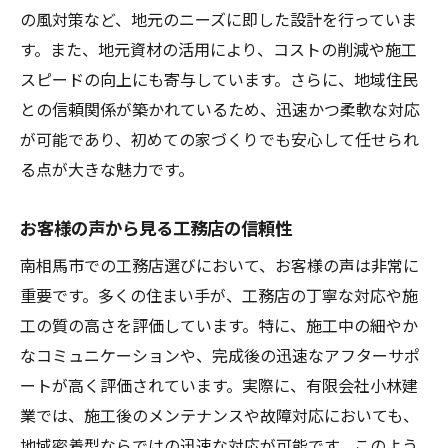
の風対策など、地元のニーズに即した設計を行っていま
デザイン力と構造技術のバランスをチェッ
す。また、地元資材の活用により、コストの削減や施工
ク
スピードの向上にも寄与しています。さらに、地域住民
初めての家づくり南相馬市の工務店が提供する
との信頼関係が築かれているため、迅速かつ柔軟な対応
安心の施工事例
が可能であり、初めての家づくりでも安心して任せられ
初心者向けの施工プラン紹介
る点が大きな魅力です。
施工例から学ぶ成功の秘訣
施主の声で見る施工の流れ
お客様の声から見る工務店の信頼性
地元工務店が築く信頼関係
南相馬市での工務店選びにおいて、お客様の声は非常に
トラブルを未然に防ぐ施工管理
重要です。多くの住まい手が、工務店の丁寧な対応や施
工の質の高さを評価しています。特に、施工中の細やか
エコ住宅の実例とそのメリット
なコミュニケーションや、完成後の迅速なアフターサポ
南相馬市での平家設計工務店選びで知っておき
ートが高く評価されています。実際に、有限会社小林建
たいポイント
業では、施工後のメンテナンスや故障対応においても、
平家設計のトレンドと特徴
地域密着型ならではの迅速な対応が可能です。このよう