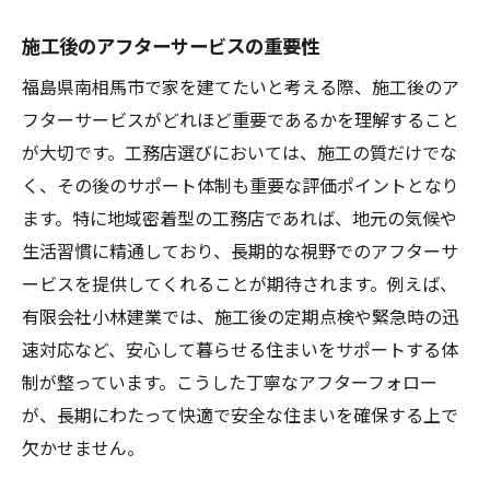
予算内で望む設備を取り入れる方法
施工後のアフターサービスの重要性
長期的な視点でのメンテナンス計画
福島県南相馬市で家を建てたいと考える際、施工後のア
南相馬市の工務店が提案する平家設計地域に根
フターサービスがどれほど重要であるかを理解すること
ざした家づくり
が大切です。工務店選びにおいては、施工の質だけでな
地域の気候風土に適した設計
く、その後のサポート体制も重要な評価ポイントとなり
地元工務店のネットワークを活用
ます。特に地域密着型の工務店であれば、地元の気候や
コミュニティに溶け込むデザイン
生活習慣に精通しており、長期的な視野でのアフターサ
住み心地を追求した室内環境の工夫
ービスを提供してくれることが期待されます。例えば、
地元工務店が採用する最新の建材
有限会社小林建業では、施工後の定期点検や緊急時の迅
速対応など、安心して暮らせる住まいをサポートする体
地域との共生を考えた住宅設計
制が整っています。こうした丁寧なアフターフォロー
が、長期にわたって快適で安全な住まいを確保する上で
欠かせません。