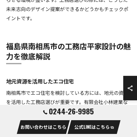
未来志向のデザイン提案ができるかどうかもチェックポ
イントです。
福島県南相馬市の工務店平家設計の魅
力を徹底解説
地元資源を活用したエコ住宅
南相馬市でエコ住宅を検討している方には、地元の資源
を活用した工務店選びが重要です。有限会社小林建業な
0244-26-9985
どの地域密着型の工務店は、地域特有の材木や資材を最
大限に活かし、環境にやさしい住まいを提供していま
お問い合わせはこちら
公式LINEはこちら
す。地元の資源を使用することで、輸送費を削減し、環