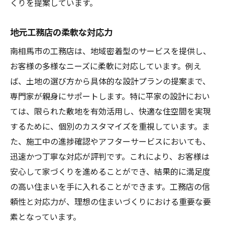
福島県南相馬市の工務店平家設計の魅力を徹底
くりを提案しています。
解説
地元工務店の柔軟な対応力
地元資源を活用したエコ住宅
職人技が光る美しい内装と外観
南相馬市の工務店は、地域密着型のサービスを提供し、
お客様の多様なニーズに柔軟に対応しています。例え
平家設計の自由度とその魅力
ば、土地の選び方から具体的な設計プランの提案まで、
地域の特性を生かした耐震設計
専門家が親身にサポートします。特に平家の設計におい
住宅設計における最新技術の導入
ては、限られた敷地を有効活用し、快適な住空間を実現
お客様のニーズを叶える柔軟性
するために、個別のカスタマイズを重視しています。ま
南相馬市での工務店選び理想の平家を実現する
た、施工中の進捗確認やアフターサービスにおいても、
ためのヒント
迅速かつ丁寧な対応が評判です。これにより、お客様は
信頼できる工務店の見極め方
安心して家づくりを進めることができ、結果的に満足度
契約前に知っておくべき法律と手続き
の高い住まいを手に入れることができます。工務店の信
工務店とのコミュニケーションのコツ
頼性と対応力が、理想の住まいづくりにおける重要な要
素となっています。
設計段階での重要なチェックポイント