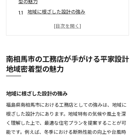
型の魅力
地域に根ざした設計の強み
お客様の声から見る工務店の信頼性
環境に優しい住宅設計のポイント
地元工務店の柔軟な対応力
施工後のアフターサービスの重要性
南相馬市の工務店が手がける平家設計
南相馬市でのコンパクトな平家の人気
地域密着型の魅力
理想の平家を建てるために南相馬市での工務店
選びのコツ
工務店の選び方と比較ポイント
地域に根ざした設計の強み
予算に応じたプランニングの方法
福島県南相馬市における工務店としての強みは、地域に
地元工務店の口コミと評価を活用
根ざした設計力にあります。地域特有の気候や風土を深
く理解した上で、最適な住宅プランを提案することが可
実績と経験が豊富な工務店の探し方
能です。例えば、冬季における断熱性能の向上や台風時
安心の保証内容を確認しよう