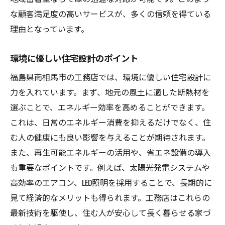
工務店の設計力を評価する方法
な顧客満足度の高いサービスが、多くの信頼を得ている
相談時に確認すべき重要項目
理由となっています。
家族構成に合わせた設計プラン
地震対策に強い工務店の選び方
環境に優しい住宅設計のポイント
未来を見据えた設計のヒント
福島県南相馬市の工務店では、環境に優しい住宅設計に
工務店選びが決め手南相馬市で実現する理想の
力を入れています。まず、地元の風土に適した断熱材を
平家
選ぶことで、エネルギー効率を高めることができます。
これは、日常のエネルギー消費を抑えるだけでなく、住
地元密着の工務店が提供する安心感
む人の健康にも良い影響を与えることが期待されます。
ライフスタイルに合った平家設計の選び方
また、再生可能エネルギーの活用や、省エネ設備の導入
設計から施工まで一貫したサポート体制
も重要なポイントです。例えば、太陽光発電システムや
コスト管理と予算内での理想の実現
高効率のエアコン、LED照明を採用することで、長期的に
地元の素材を活かした住宅づくり
見て経済的なメリットも得られます。工務店はこれらの
未来の家族像を描くデザイン提案
最新技術を駆使し、住む人が安心して長く暮らせる家づ