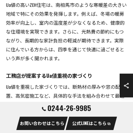
Ua値の高いZEH住宅は、南相馬市のような寒暖差の大きい
地域で特にその効果を発揮します。例えば、冬場の暖房
効率が向上し、室内の温度差が少なくなるため、健康的
な住環境を実現できます。さらに、光熱費の節約にもつ
ながり、長期的な家計負担の軽減が期待できます。実際
に住んでいる方からは、四季を通じて快適に過ごせると
いう声が多く聞かれます。
工務店が提案するUa値重視の家づくり
Ua値を重視した家づくりでは、断熱材の厚みや窓の配
置、高気密施工など、具体的な手法を組み合わせて最適
な断熱性能を追求します。工務店では、設計時にシミュ
0244-26-9985
レーションを行い、Ua値目標を明確化。その上で、現場
での丁寧な施工と品質管理を徹底しています。また、完
お問い合わせはこちら
公式LINEはこちら
成後も住まいの断熱性能を維持するためのアフターサポ