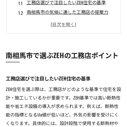
工務店選びで注目したいZEH住宅の基準
南相馬市の気候に適した工務店の提案力
ZEHに強い工務店の特徴と選び方のコツ
工務店が重視する断熱性能と省エネ技術
工務店だからこそできるZEH住宅の工夫
高性能ZEH住宅を叶える工務店の実例紹介
南相馬市で選ぶZEHの工務店ポイント
工務店が教えるZEH住宅のUa値の重要性
工務店視点で解説するUa値の基本知識
工務店選びで注目したいZEH住宅の基準
ZEH住宅の断熱性能はUa値が決め手
ZEH住宅を選ぶ際は、工務店がどのような基準で住宅を設
工務店が提案する最適なUa値のポイント
計・施工しているかが重要です。ZEH基準では高い断熱性
Ua値で変わる住まいの快適性と省エネ性
能や省エネ設備の導入が求められます。例えば、断熱性
工務店の経験から見るUa値のメリット
能の指標となるUa値が低いほど、外気の影響を受けにく
ZEH住宅でUa値にこだわる理由と効果
くなります。具体的には、設計段階で使用する断熱材や