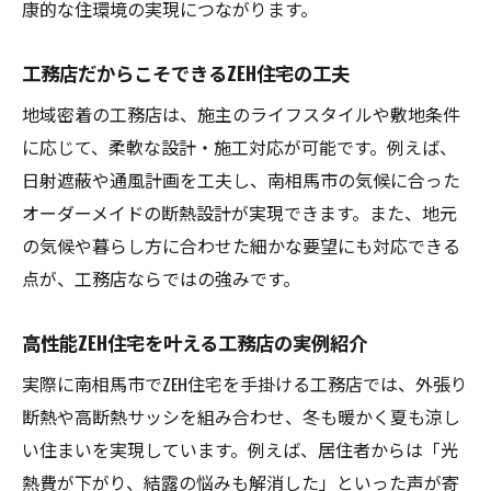
康的な住環境の実現につながります。
工務店がサポートする快適なZEHの実現
Ua値で見る南相馬市のZEH住宅の実力
工務店だからこそできるZEH住宅の工夫
工務店が解説する南相馬市のUa値基準
地域密着の工務店は、施主のライフスタイルや敷地条件
Ua値で比較するZEH住宅の性能と実例
に応じて、柔軟な設計・施工対応が可能です。例えば、
工務店の視点で見るUa値の活用方法
日射遮蔽や通風計画を工夫し、南相馬市の気候に合った
オーダーメイドの断熱設計が実現できます。また、地元
南相馬市でUa値の高いZEH住宅に住む魅力
の気候や暮らし方に合わせた細かな要望にも対応できる
工務店が提案するUa値重視の家づくり
点が、工務店ならではの強みです。
ZEH住宅のUa値が暮らしに与える影響
南相馬市の工務店が提供する断熱技術の秘密
高性能ZEH住宅を叶える工務店の実例紹介
工務店の断熱技術で実現する快適な住まい
実際に南相馬市でZEH住宅を手掛ける工務店では、外張り
南相馬市で進化する断熱工法の最前線
断熱や高断熱サッシを組み合わせ、冬も暖かく夏も涼し
工務店選びで分かる断熱技術の違い
い住まいを実現しています。例えば、居住者からは「光
断熱性能を支える工務店のこだわり事例
熱費が下がり、結露の悩みも解消した」といった声が寄