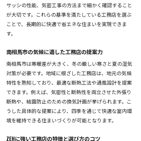
ZEH住宅の断熱性能で光熱費を削減する方法
サッシの性能、気密工事の方法まで細かく確認すること
工務店が実践する断熱性能アップの工夫
が大切です。これらの基準を満たしている工務店を選ぶ
ZEH住宅で叶える光熱費削減の秘訣
ことで、長期的に快適で省エネな住まいを実現できま
断熱性能がもたらす省エネ効果を解説
す。
工務店と考える賢い光熱費節約の方法
南相馬市の気候に適した工務店の提案力
断熱性向上で家計に優しいZEH住宅へ
南相馬市は寒暖差が大きく、冬の厳しい寒さと夏の湿気
光熱費を抑える工務店の断熱技術とは
対策が必要です。地域に根ざした工務店は、地元の気候
南相馬市の気候に適したZEHの選び方
特性を熟知しており、最適な断熱工法や通風設計を提案
工務店が提案する南相馬市向けZEH住宅
できます。例えば、気密性と断熱性を両立させた外張り
気候に合うZEH住宅選びのチェックポイント
断熱や、結露防止のための換気計画が挙げられます。こ
工務店と一緒に考える断熱仕様の最適化
うした具体的な提案により、四季を通じて快適な室内環
南相馬市の特性を活かすZEH住宅とは
境を維持できる住まいづくりが可能となります。
工務店の知識で地域密着型ZEHを実現
ZEHに強い工務店の特徴と選び方のコツ
気候対応型ZEH住宅の正しい選び方