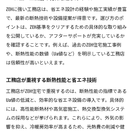
ZEHに強い工務店は、省エネ設計の経験や施工実績が豊富
高断熱住宅のメリットと工務店の選び方
で、最新の断熱技術や設備提案が得意です。選び方のポ
工務店が伝える高断熱住宅の暮らしやすさ
イントは、ZEH基準をクリアするための具体的な取り組み
高断熱住宅がもたらす健康と快適な暮らし
を公開しているか、アフターサポートが充実しているか
工務店選びで失敗しない高断熱住宅の秘訣
を確認することです。例えば、過去のZEH住宅施工事例
断熱性能を重視した工務店の選定ポイント
や、断熱性能の数値（Ua値など）を明示している工務店
高断熱住宅で実現する省エネと安心生活
は信頼性が高いといえます。
工務店の技術が光る高断熱住宅づくり
工務店が重視する断熱性能と省エネ技術
工務店が語るZEHの省エネ効果と快適性
工務店が実感するZEH住宅の省エネ効果
工務店がZEH住宅で重視するのは、断熱性能の指標である
Ua値の低減と、効率的な省エネ設備の導入です。具体的
快適な室内環境を支える工務店の技術力
には、高性能断熱材や高気密施工、熱交換型換気システ
ZEH住宅でかなう省エネと住み心地の両立
ムの採用などが挙げられます。これらにより、外気の影
工務店が語る省エネ生活のリアルな体験
響を抑え、冷暖房効率が高まるため、光熱費の削減や健
ZEHの快適性と工務店の工夫を徹底解説